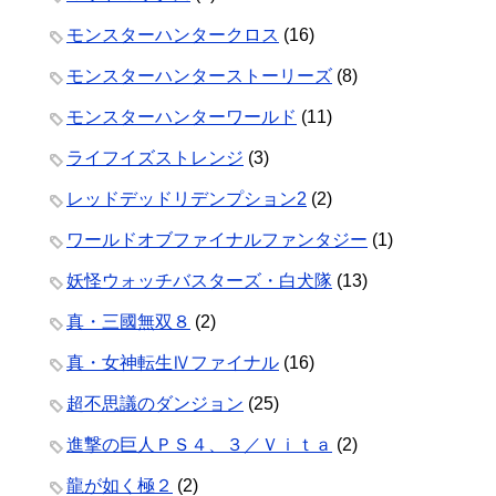
モンスターハンタークロス
(16)
モンスターハンターストーリーズ
(8)
モンスターハンターワールド
(11)
ライフイズストレンジ
(3)
レッドデッドリデンプション2
(2)
ワールドオブファイナルファンタジー
(1)
妖怪ウォッチバスターズ・白犬隊
(13)
真・三國無双８
(2)
真・女神転生Ⅳファイナル
(16)
超不思議のダンジョン
(25)
進撃の巨人ＰＳ４、３／Ｖｉｔａ
(2)
龍が如く極２
(2)