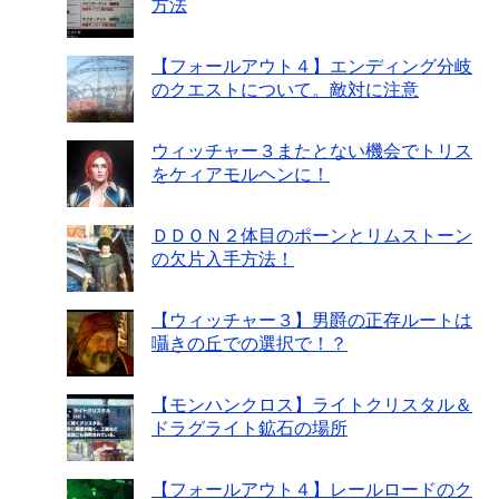
方法
【フォールアウト４】エンディング分岐
のクエストについて。敵対に注意
ウィッチャー３またとない機会でトリス
をケィアモルヘンに！
ＤＤＯＮ２体目のポーンとリムストーン
の欠片入手方法！
【ウィッチャー３】男爵の正存ルートは
囁きの丘での選択で！？
【モンハンクロス】ライトクリスタル＆
ドラグライト鉱石の場所
【フォールアウト４】レールロードのク