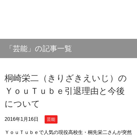
「芸能」の記事一覧
桐崎栄二（きりざきえいじ）の
ＹｏｕＴｕｂｅ引退理由と今後
について
2016年1月16日
芸能
ＹｏｕＴｕｂｅで人気の現役高校生・桐先栄二さんが突然