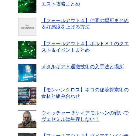
エスト攻略まとめ
【フォールアウト４】仲間の場所まとめ
＆好感度を上げる方法
【フォールアウト４】ボルト８１のクエ
スト＆イベントまとめ
メタルギア５運搬技術の入手法と場所
【モンハンクロス】ネコの秘境探索術の
食材と組み合わせ
ウィッチャー３ケィアモルヘンの戦いで
ヴェセミルは生存しない！
【フォールアウト４】ダイアモンドシテ