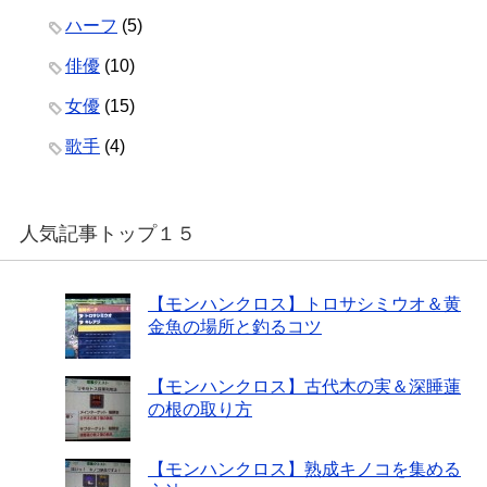
ハーフ
(5)
俳優
(10)
女優
(15)
歌手
(4)
人気記事トップ１５
【モンハンクロス】トロサシミウオ＆黄
金魚の場所と釣るコツ
【モンハンクロス】古代木の実＆深睡蓮
の根の取り方
【モンハンクロス】熟成キノコを集める