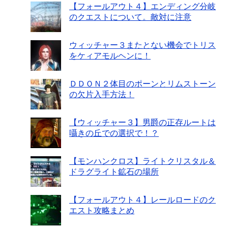
【フォールアウト４】エンディング分岐
のクエストについて。敵対に注意
ウィッチャー３またとない機会でトリス
をケィアモルヘンに！
ＤＤＯＮ２体目のポーンとリムストーン
の欠片入手方法！
【ウィッチャー３】男爵の正存ルートは
囁きの丘での選択で！？
【モンハンクロス】ライトクリスタル＆
ドラグライト鉱石の場所
【フォールアウト４】レールロードのク
エスト攻略まとめ