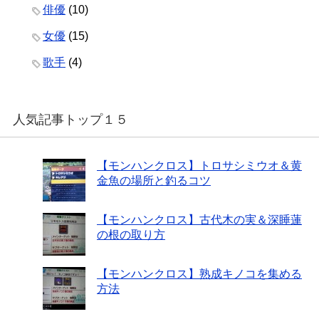
俳優
(10)
女優
(15)
歌手
(4)
人気記事トップ１５
【モンハンクロス】トロサシミウオ＆黄
金魚の場所と釣るコツ
【モンハンクロス】古代木の実＆深睡蓮
の根の取り方
【モンハンクロス】熟成キノコを集める
方法