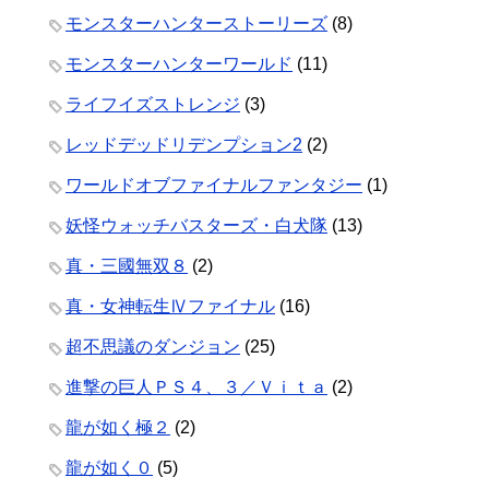
モンスターハンターストーリーズ
(8)
モンスターハンターワールド
(11)
ライフイズストレンジ
(3)
レッドデッドリデンプション2
(2)
ワールドオブファイナルファンタジー
(1)
妖怪ウォッチバスターズ・白犬隊
(13)
真・三國無双８
(2)
真・女神転生Ⅳファイナル
(16)
超不思議のダンジョン
(25)
進撃の巨人ＰＳ４、３／Ｖｉｔａ
(2)
龍が如く極２
(2)
龍が如く０
(5)