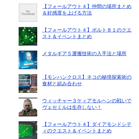
【フォールアウト４】仲間の場所まとめ
＆好感度を上げる方法
【フォールアウト４】ボルト８１のクエ
スト＆イベントまとめ
メタルギア５運搬技術の入手法と場所
【モンハンクロス】ネコの秘境探索術の
食材と組み合わせ
ウィッチャー３ケィアモルヘンの戦いで
ヴェセミルは生存しない！
【フォールアウト４】ダイアモンドシテ
ィのクエスト＆イベントまとめ