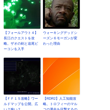
【フォールアウト４】
ウォーキングデッドシ
長江のクエストを攻
ーズン６モーガンが変
略。ザオの剣と追尾ビ
わった理由
ーコンを入手
【ＦＦ１５攻略】ワー
【RDR2】人工知能攻
ルドマップを公開。広
略。トロフィーのマル
い？狭い？
コの運命を目撃するの