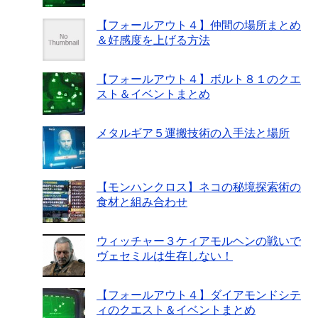
【フォールアウト４】仲間の場所まとめ
＆好感度を上げる方法
【フォールアウト４】ボルト８１のクエ
スト＆イベントまとめ
メタルギア５運搬技術の入手法と場所
【モンハンクロス】ネコの秘境探索術の
食材と組み合わせ
ウィッチャー３ケィアモルヘンの戦いで
ヴェセミルは生存しない！
【フォールアウト４】ダイアモンドシテ
ィのクエスト＆イベントまとめ