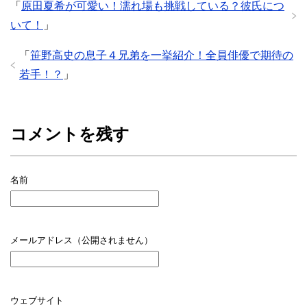
「
原田夏希が可愛い！濡れ場も挑戦している？彼氏につ
いて！
」
「
笹野高史の息子４兄弟を一挙紹介！全員俳優で期待の
若手！？
」
コメントを残す
名前
メールアドレス（公開されません）
ウェブサイト