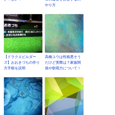
やり方
【ドラクエビルダー
高橋ユウは性格悪そう
ズ】おおきづちの作り
だけど実際は？家族関
方手順を説明
係や歌唱力について！