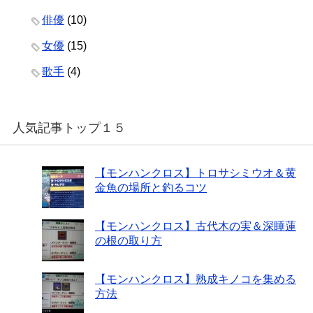
俳優
(10)
女優
(15)
歌手
(4)
人気記事トップ１５
【モンハンクロス】トロサシミウオ＆黄
金魚の場所と釣るコツ
【モンハンクロス】古代木の実＆深睡蓮
の根の取り方
【モンハンクロス】熟成キノコを集める
方法