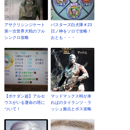
アサクリシンジケート
バスターズ白犬隊＃23
第一次世界大戦のフル
日ノ神をソロで攻略！
シンクロ攻略
おとも・・・
【ポケダン超】アルセ
マッドマックス時が来
ウスがいる運命の塔に
ればのタイランツ・ラ
ついて！
ッシュ拠点とボス攻略