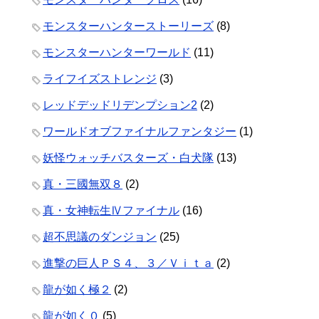
モンスターハンターストーリーズ
(8)
モンスターハンターワールド
(11)
ライフイズストレンジ
(3)
レッドデッドリデンプション2
(2)
ワールドオブファイナルファンタジー
(1)
妖怪ウォッチバスターズ・白犬隊
(13)
真・三國無双８
(2)
真・女神転生Ⅳファイナル
(16)
超不思議のダンジョン
(25)
進撃の巨人ＰＳ４、３／Ｖｉｔａ
(2)
龍が如く極２
(2)
龍が如く０
(5)