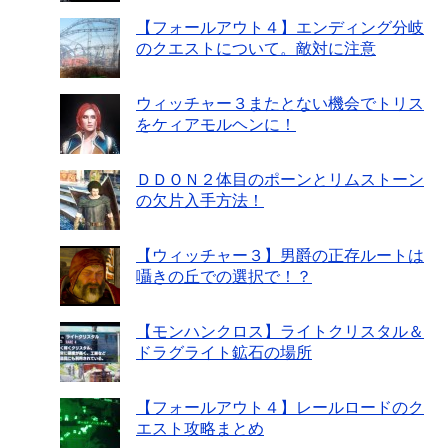
【フォールアウト４】エンディング分岐
のクエストについて。敵対に注意
ウィッチャー３またとない機会でトリス
をケィアモルヘンに！
ＤＤＯＮ２体目のポーンとリムストーン
の欠片入手方法！
【ウィッチャー３】男爵の正存ルートは
囁きの丘での選択で！？
【モンハンクロス】ライトクリスタル＆
ドラグライト鉱石の場所
【フォールアウト４】レールロードのク
エスト攻略まとめ