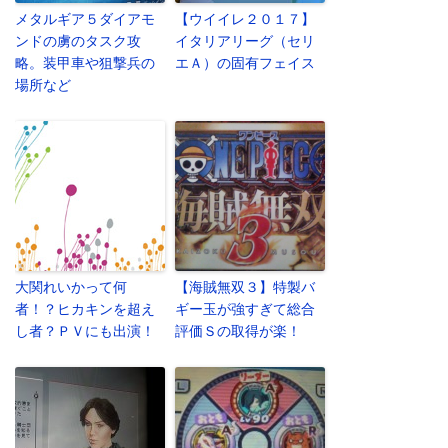
メタルギア５ダイアモ
【ウイイレ２０１７】
ンドの虜のタスク攻
イタリアリーグ（セリ
略。装甲車や狙撃兵の
エＡ）の固有フェイス
場所など
大関れいかって何
【海賊無双３】特製バ
者！？ヒカキンを超え
ギー玉が強すぎて総合
し者？ＰＶにも出演！
評価Ｓの取得が楽！